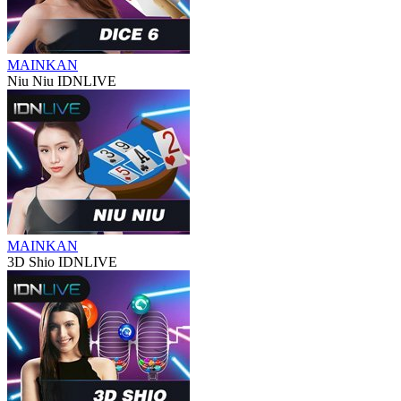
MAINKAN
Niu Niu IDNLIVE
MAINKAN
3D Shio IDNLIVE