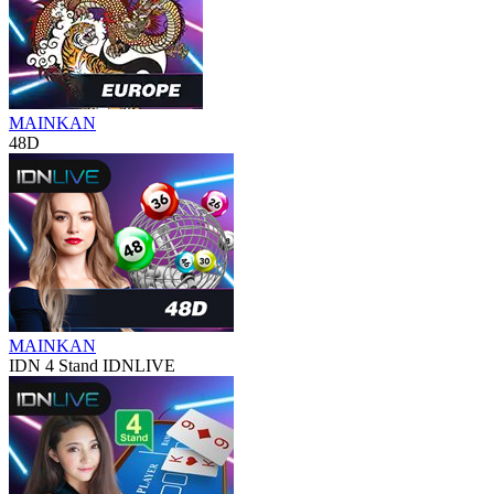
MAINKAN
48D
MAINKAN
IDN 4 Stand IDNLIVE