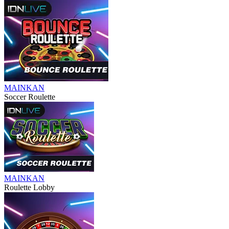
MAINKAN
Soccer Roulette
MAINKAN
Roulette Lobby