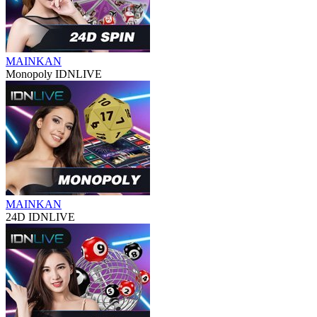
MAINKAN
Monopoly IDNLIVE
MAINKAN
24D IDNLIVE