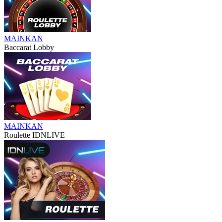
MAINKAN
Baccarat Lobby
MAINKAN
Roulette IDNLIVE