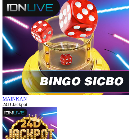
MAINKAN
24D Jackpot