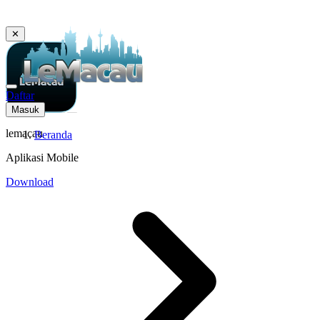
✕
Daftar
Masuk
lemacau
Beranda
Aplikasi Mobile
Download