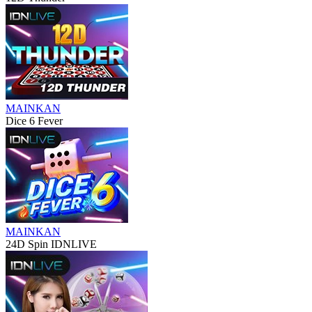
MAINKAN
Dice 6 Fever
MAINKAN
24D Spin IDNLIVE