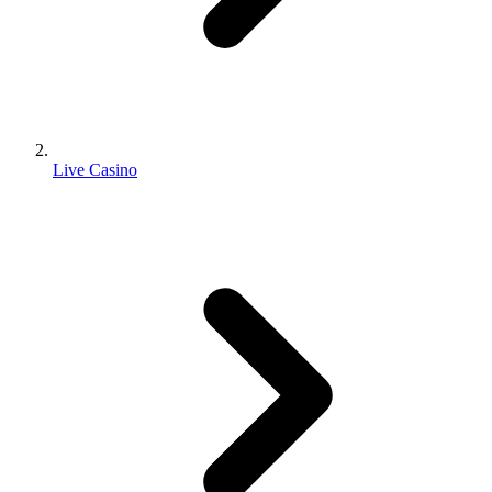
Live Casino