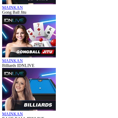
MAINKAN
Gong Ball Jitu
MAINKAN
Billiards IDNLIVE
MAINKAN