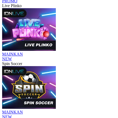
PROMO
Live Plinko
MAINKAN
NEW
Spin Soccer
MAINKAN
NEW