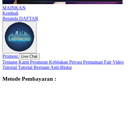
MAINKAN
Kembali
Beranda
DAFTAR
Promosi
Live Chat
Tentang Kami
Peraturan
Kebijakan Privasi
Permainan Fair
Video
Tutorial
Tutorial Bermain
Anti-Blokir
Metode Pembayaran :