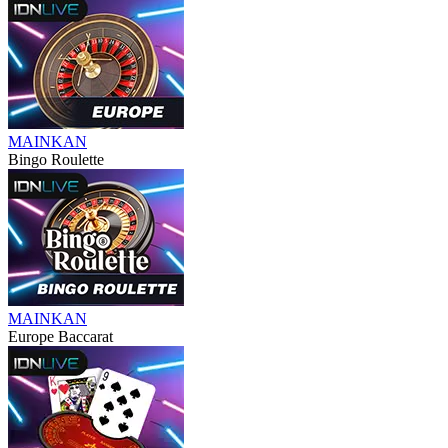
MAINKAN
Bingo Roulette
MAINKAN
Europe Baccarat