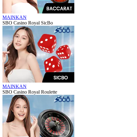
MAINKAN
SBO Casino Royal SicBo
MAINKAN
SBO Casino Royal Roulette