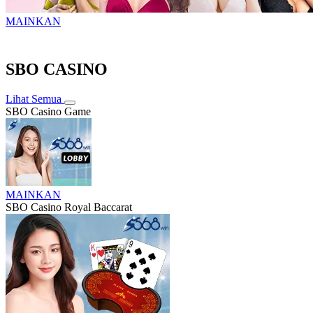
MAINKAN
SBO CASINO
Lihat Semua
SBO Casino Game
MAINKAN
SBO Casino Royal Baccarat