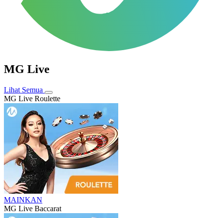
MG Live
Lihat Semua
MG Live Roulette
MAINKAN
MG Live Baccarat