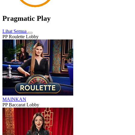
Pragmatic Play
Lihat Semua
PP Roulette Lobby
MAINKAN
PP Baccarat Lobby