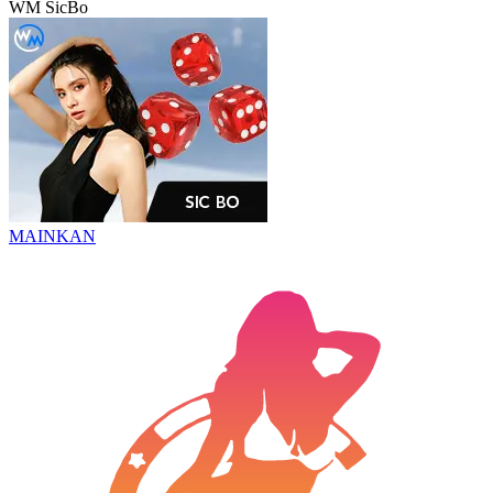
WM SicBo
MAINKAN