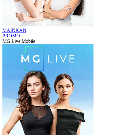
MAINKAN
PROMO
MG Live Mobile