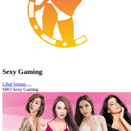
Sexy Gaming
Lihat Semua
SBO Sexy Gaming