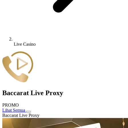
Live Casino
Baccarat Live Proxy
PROMO
Lihat Semua
Baccarat Live Proxy