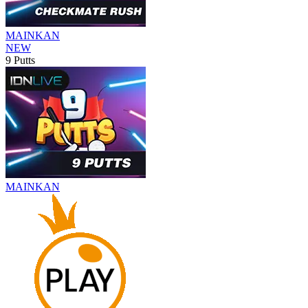
MAINKAN
NEW
9 Putts
MAINKAN