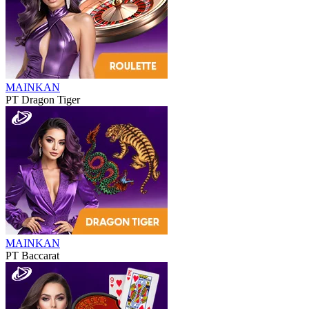
MAINKAN
PT Dragon Tiger
MAINKAN
PT Baccarat