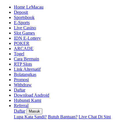
Home LeMacau
Deposit
Sportsbook
E-Sports
Live Casino
Slot Games
IDN E-Lottery
POKER
ARCADE
Togel
Cara Bermain
RTP Slots
Link Alternatif
Bolatangkas
Promosi
Withdraw
Daftar
Download Android
Hubungi Kami
Referral
Daftar
Masuk
Lupa Kata Sandi?
Butuh Bantuan?
Live Chat Di Sini