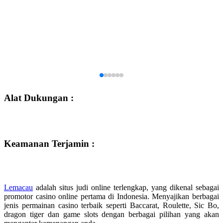
Alat Dukungan :
Keamanan Terjamin :
Lemacau
adalah situs judi online terlengkap, yang dikenal sebagai
promotor casino online pertama di Indonesia. Menyajikan berbagai
jenis permainan casino terbaik seperti Baccarat, Roulette, Sic Bo,
dragon tiger dan game slots dengan berbagai pilihan yang akan