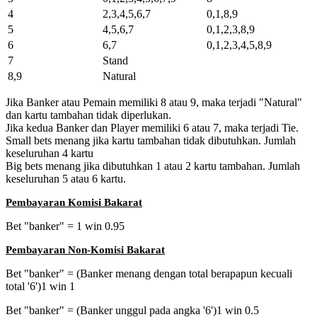
4
2,3,4,5,6,7
0,1,8,9
5
4,5,6,7
0,1,2,3,8,9
6
6,7
0,1,2,3,4,5,8,9
7
Stand
8,9
Natural
Jika Banker atau Pemain memiliki 8 atau 9, maka terjadi "Natural"
dan kartu tambahan tidak diperlukan.
Jika kedua Banker dan Player memiliki 6 atau 7, maka terjadi Tie.
Small bets menang jika kartu tambahan tidak dibutuhkan. Jumlah
keseluruhan 4 kartu
Big bets menang jika dibutuhkan 1 atau 2 kartu tambahan. Jumlah
keseluruhan 5 atau 6 kartu.
Pembayaran Komisi Bakarat
Bet "banker" = 1 win 0.95
Pembayaran Non-Komisi Bakarat
Bet "banker" = (Banker menang dengan total berapapun kecuali
total '6')1 win 1
Bet "banker" = (Banker unggul pada angka '6')1 win 0.5