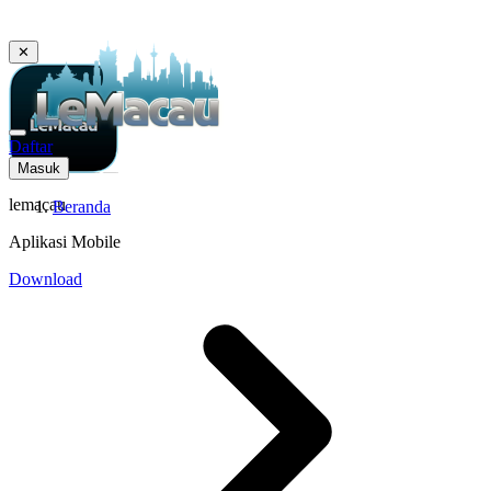
✕
Daftar
Masuk
lemacau
Beranda
Aplikasi Mobile
Download