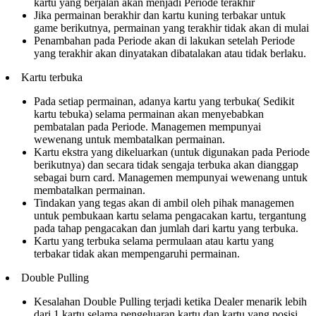
kartu yang berjalan akan menjadi Periode terakhir
Jika permainan berakhir dan kartu kuning terbakar untuk
game berikutnya, permainan yang terakhir tidak akan di mulai
Penambahan pada Periode akan di lakukan setelah Periode
yang terakhir akan dinyatakan dibatalakan atau tidak berlaku.
Kartu terbuka
Pada setiap permainan, adanya kartu yang terbuka( Sedikit
kartu tebuka) selama permainan akan menyebabkan
pembatalan pada Periode. Managemen mempunyai
wewenang untuk membatalkan permainan.
Kartu ekstra yang dikeluarkan (untuk digunakan pada Periode
berikutnya) dan secara tidak sengaja terbuka akan dianggap
sebagai burn card. Managemen mempunyai wewenang untuk
membatalkan permainan.
Tindakan yang tegas akan di ambil oleh pihak managemen
untuk pembukaan kartu selama pengacakan kartu, tergantung
pada tahap pengacakan dan jumlah dari kartu yang terbuka.
Kartu yang terbuka selama permulaan atau kartu yang
terbakar tidak akan mempengaruhi permainan.
Double Pulling
Kesalahan Double Pulling terjadi ketika Dealer menarik lebih
dari 1 kartu selama pengeluaran kartu dan kartu yang posisi