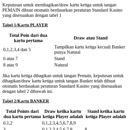
Keputusan untuk membagikan/draw kartu ketiga untuk tangan
PEMAIN dibuat otomatis berdasarkan peraturan Standard Kasino
yang disesuaikan dengan tabel 1
Tabel 1/Kartu PLAYER
Total Poin dari dua
Draw atau Stand
kartu pertama
Tampilkan kartu ketiga kecuali Banker
0,1,2,3,4 dan 5
punya Natural
6 atau 7
Stand
8 atau 9
Natural
Jika kartu ketiga dibagikan untuk tangan Pemain, keputusan untuk
dibagikan/draw kartu ketiga untuk tangan Banker telah dibuat
otomatis berdasakan peraturan Standard Kasino yang disesuaikan
dengan tabel 2 dibawah ini.
Tabel 2/Kartu BANKER
Total Points dari
Draw ketika kartu
Stand ketika kartu
dua kartu pertama
ketiga Player adalah
ketiga Player adalah
0,1,2
0,1,2,3,4,5,6,7,8,9
3
0,1,2,3,4,5,6,7,9
8