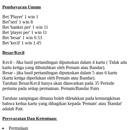
Pembayaran Umum
Bet 'Player' 1 win 1
Bet''seri' 1 win 8
Bet 'banker per' 1 win 11
Bet 'player per' 1 win 11
Bet 'besar' 1 win 0.53
Bet 'kecil' 1 win 1.45
Besar/Kecil
Kecil - Jika hasil pertandingan diputuskan dalam 4 kartu ( Tidak ada
kartu ketiga yang dibutuhkan oleh Pemain atau Bandar).
Besar - jika hasil pertandingan diputuskan dalam 5 atau 6 kartu
(kartu ketiga diperlukan oleh Pemain atau Bandar).
Taruhan Besar/Kecil hanya akan ditawarkan pada 35 Periode
pertama pada setiap permainan. Pemain/Bandar Pairs
Taruhan sampingan dimana boleh diletakkan pada kemungkinan
bahwa kedua kartu yang dibagikan kepada 'Pemain' atau 'Bandar'
adalah Pair.
Persyaratan Dan Ketentuan:
Permulaan