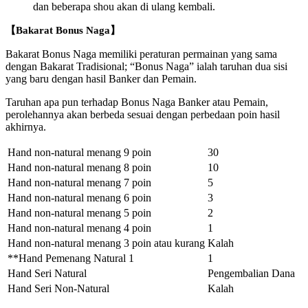
dan beberapa shou akan di ulang kembali.
【Bakarat Bonus Naga】
Bakarat Bonus Naga memiliki peraturan permainan yang sama
dengan Bakarat Tradisional; “Bonus Naga” ialah taruhan dua sisi
yang baru dengan hasil Banker dan Pemain.
Taruhan apa pun terhadap Bonus Naga Banker atau Pemain,
perolehannya akan berbeda sesuai dengan perbedaan poin hasil
akhirnya.
Hand non-natural menang 9 poin
30
Hand non-natural menang 8 poin
10
Hand non-natural menang 7 poin
5
Hand non-natural menang 6 poin
3
Hand non-natural menang 5 poin
2
Hand non-natural menang 4 poin
1
Hand non-natural menang 3 poin atau kurang
Kalah
**Hand Pemenang Natural 1
1
Hand Seri Natural
Pengembalian Dana
Hand Seri Non-Natural
Kalah