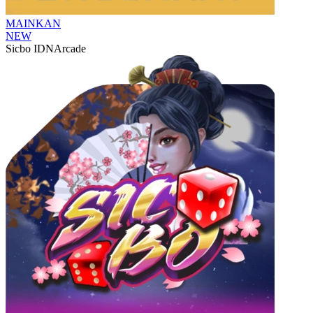
MAINKAN
NEW
Sicbo IDNArcade