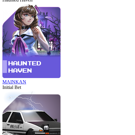
MAINKAN
Initial Bet