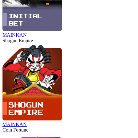
MAINKAN
Shogun Empire
MAINKAN
Coin Fortune