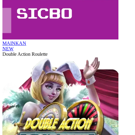
MAINKAN
NEW
Double Action Roulette