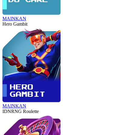
MAINKAN
Hero Gambit
MAINKAN
IDNRNG Roulette