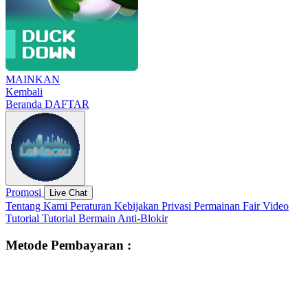
MAINKAN
Kembali
Beranda
DAFTAR
Promosi
Live Chat
Tentang Kami
Peraturan
Kebijakan Privasi
Permainan Fair
Video
Tutorial
Tutorial Bermain
Anti-Blokir
Metode Pembayaran :