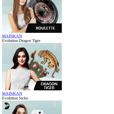
MAINKAN
Evolution Dragon Tiger
MAINKAN
Evolution Sicbo