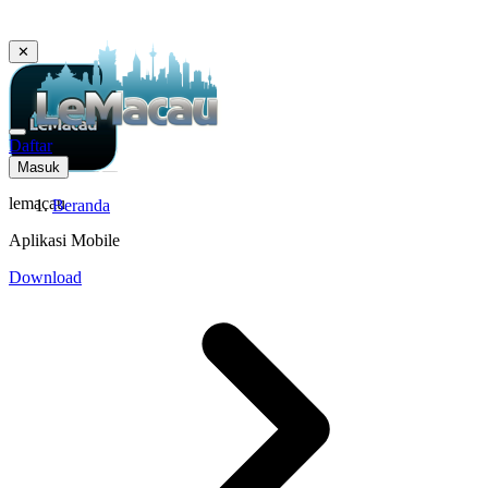
✕
Daftar
Masuk
lemacau
Beranda
Aplikasi Mobile
Download