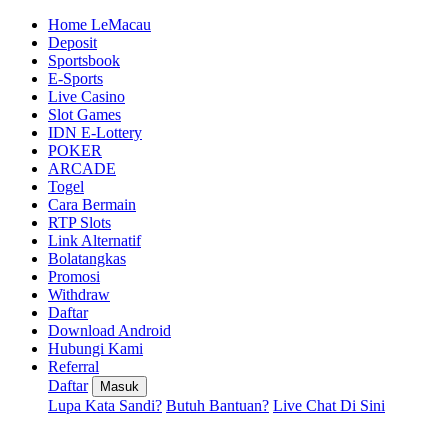
Home LeMacau
Deposit
Sportsbook
E-Sports
Live Casino
Slot Games
IDN E-Lottery
POKER
ARCADE
Togel
Cara Bermain
RTP Slots
Link Alternatif
Bolatangkas
Promosi
Withdraw
Daftar
Download Android
Hubungi Kami
Referral
Daftar
Masuk
Lupa Kata Sandi?
Butuh Bantuan?
Live Chat Di Sini