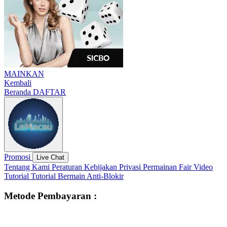
MAINKAN
Kembali
Beranda
DAFTAR
Promosi
Live Chat
Tentang Kami
Peraturan
Kebijakan Privasi
Permainan Fair
Video
Tutorial
Tutorial Bermain
Anti-Blokir
Metode Pembayaran :